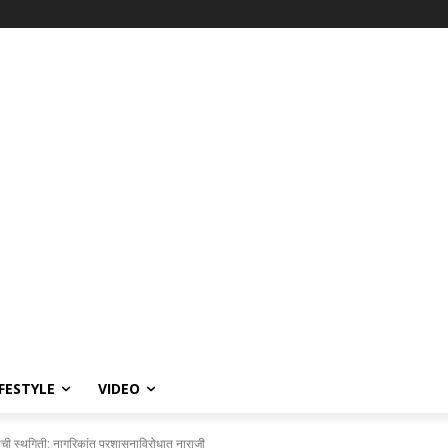
IFESTYLE
VIDEO
ची स्थगिती; नागरिकांत प्रशासनाविरोधात नाराजी