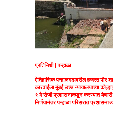
प्रतिनिधी | पन्हाळा
ऐतिहासिक पन्हाळगडावरील हजरत पीर शहादु
कारवाईला मुंबई उच्च न्यायालयाच्या कोल्हा
९ मे रोजी प्रशासनाकडून करण्यात येणारी
निर्णयानंतर पन्हाळा परिसरात प्रशासनाच