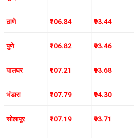
ठाणे
₹106.84
₹93.44
पुणे
₹106.82
₹93.46
पालघर
₹107.21
₹93.68
भंडारा
₹107.79
₹94.30
सोलापूर
₹107.19
₹93.71