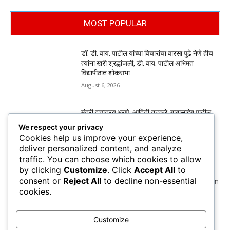
MOST POPULAR
डॉ. डी. वाय. पाटील यांच्या विचारांचा वारसा पुढे नेणे हीच
त्यांना खरी श्रद्धांजली, डी. वाय. पाटील अभिमत
विद्यापीठात शोकसभा
August 6, 2026
मंत्री दत्तात्रय भरणे, आदिती तटकरे, बाबासाहेब पाटील,
यांनी घेतली पद्मश्री डी. वाय. पाटील कुटुंबीयांची
We respect your privacy
सांत्वनपर भेट
Cookies help us improve your experience,
August 6, 2026
deliver personalized content, and analyze
traffic. You can choose which cookies to allow
by clicking
Customize
. Click
Accept All
to
कुणबी प्रमाणपत्रांवरून मनोज जरांगे पाटील यांचा
consent or
Reject All
to decline non-essential
सरकारवर हल्लाबोल; मराठा समाजाचा छळ होत असल्याचा
cookies.
आरोप
August 6, 2026
Customize