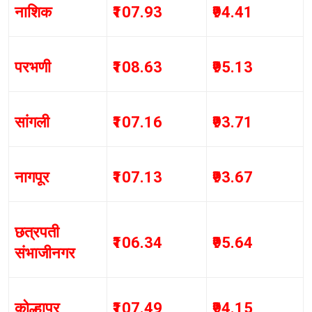
नाशिक
₹107.93
₹94.41
परभणी
₹108.63
₹95.13
सांगली
₹107.16
₹93.71
नागपूर
₹107.13
₹93.67
छत्रपती
₹106.34
₹95.64
संभाजीनगर
कोल्हापूर
₹107.49
₹94.15