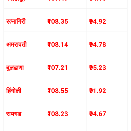
रत्नागिरी
₹108.35
₹94.92
अमरावती
₹108.14
₹94.78
बुलढाणा
₹107.21
₹95.23
हिंगोली
₹108.55
₹91.92
रायगड
₹108.23
₹94.67