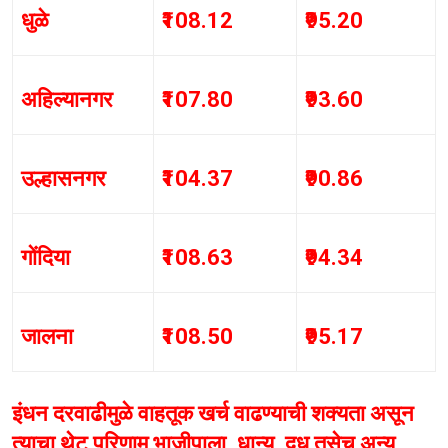
धुळे
₹108.12
₹95.20
अहिल्यानगर
₹107.80
₹93.60
उल्हासनगर
₹104.37
₹90.86
गोंदिया
₹108.63
₹94.34
जालना
₹108.50
₹95.17
इंधन दरवाढीमुळे वाहतूक खर्च वाढण्याची शक्यता असून
त्याचा थेट परिणाम भाजीपाला, धान्य, दूध तसेच अन्य