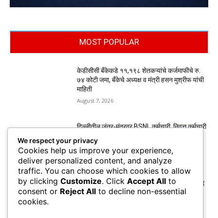
MOST POPULAR
केडीसीसी बँकेकडे ११,१९८ शेतकऱ्यांचे कर्जमाफीचे रु.
७४ कोटी जमा, बँकेचे अध्यक्ष व मंत्री हसन मुश्रीफ यांची
माहिती
August 7, 2026
दिल्लीतील जंतर-मंतरवर BSNL कर्मचारी, निवृत्त कर्मचारी
व कंत्राटी कामगारांचे मुसळधार पावसात आंदोलन
We respect your privacy
August 7, 2026
Cookies help us improve your experience,
deliver personalized content, and analyze
traffic. You can choose which cookies to allow
by clicking
Customize
. Click
Accept All
to
पगारासाठी पन्हाळा नगरपरिषद कर्मचाऱ्यांचे बेमुदत कामबंद
consent or
Reject All
to decline non-essential
आंदोलन सुरू; थकीत वेतनासह विविध मागण्यांसाठी लढा
cookies.
August 7, 2026