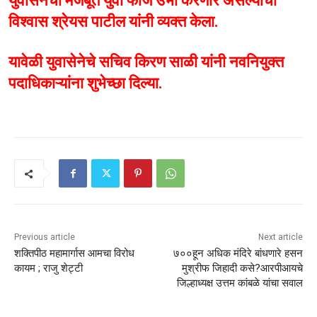
युवासेनेची मजबूत युवा फौज उभी करणार असल्याचा
विश्वास श्रेयस पाटील यांनी व्यक्त केला.
यावेळी युवासेनेचे सचिव किरण साळी यांनी नवनियुक्त
पदाधिकाऱ्यांना शुभेच्छा दिल्या.
Previous article
Next article
शक्तिपीठ महामार्गास आमचा विरोध
७००हून अधिक मंदिरे बांधणारे हसन
कायम ; राजु शेट्टी
मुश्रीफ जिहादी कसे?आरपीआयचे
जिल्हाध्यक्ष उत्तम कांबळे यांचा सवाल