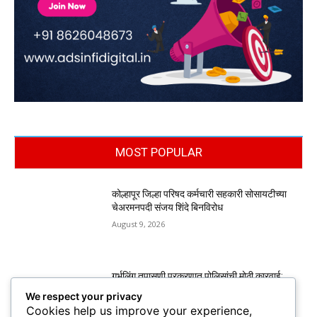
MOST POPULAR
कोल्हापूर जिल्हा परिषद कर्मचारी सहकारी सोसायटीच्या
चेअरमनपदी संजय शिंदे बिनविरोध
August 9, 2026
गर्भलिंग तपासणी प्रकरणात पोलिसांची मोठी कारवाई;
आरोपींकडून स्विफ्ट डिझायर, ॲक्टिव्हा जप्त
We respect your privacy
August 9, 2026
Cookies help us improve your experience,