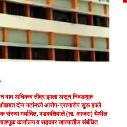
6
वरून वाद अधिकच तीव्र झाला असून निवडणूक
थाबाबत दोन गटांमध्ये आरोप-प्रत्यारोप सुरू झाले
िक संस्था मर्यादित, वडकशिवाले (ता. आजरा) येथील
निवडणूक कार्यालय व सहकार खात्यातील संबंधित