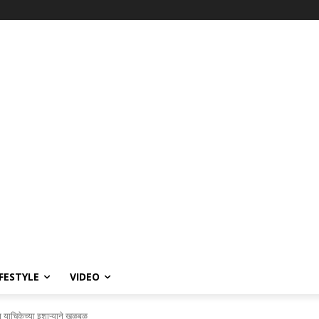
IFESTYLE
VIDEO
न याचिकेच्या इशाऱ्याने खळबळ