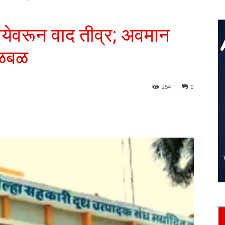
येवरून वाद तीव्र; अवमान
खळबळ
254
0