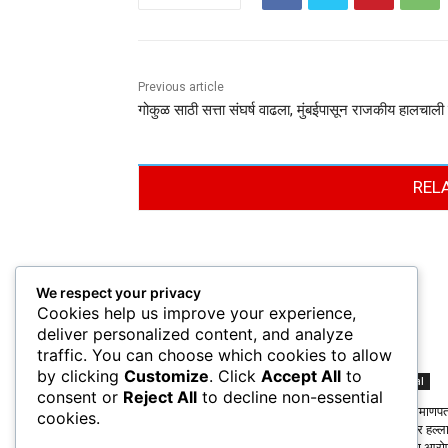
Previous article
गोकुळ साठी सत्ता संघर्ष वाढला, मुंबईपासून राजकीय हालचाली 
REL
We respect your privacy
Cookies help us improve your experience,
deliver personalized content, and analyze
traffic. You can choose which cookies to allow
by clicking
Customize
. Click
Accept All
to
Political
Political
consent or
Reject All
to decline non-essential
मंत्री दत्तात्रय भरणे, आदिती तटकरे, बाबासाहेब
कुणबी प्रमाणपत्
cookies.
पाटील, यांनी घेतली पद्मश्री डी. वाय. पाटील
सरकारवर हल्ला
कुटुंबीयांची सांत्वनपर भेट
असल्याचा आरो