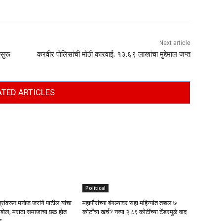
Next article
सुरू
करवीर पोलिसांची मोठी कारवाई; १३.६९ लाखांचा मुद्देमाल जप्त
ATED ARTICLES
Political
रांवरून मनोज जरांगे पाटील यांचा
महापौरांच्या बंगल्यावर सहा महिन्यांत तब्बल ७
बोल; मराठा समाजाचा छळ होत
कोटींचा खर्च? नव्या २.८९ कोटींच्या टेंडरमुळे वाद
प