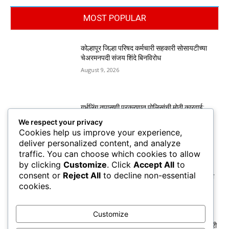
MOST POPULAR
कोल्हापूर जिल्हा परिषद कर्मचारी सहकारी सोसायटीच्या
चेअरमनपदी संजय शिंदे बिनविरोध
August 9, 2026
गर्भलिंग तपासणी प्रकरणात पोलिसांची मोठी कारवाई;
आरोपींकडून स्विफ्ट डिझायर, ॲक्टिव्हा जप्त
We respect your privacy
August 9, 2026
Cookies help us improve your experience,
deliver personalized content, and analyze
traffic. You can choose which cookies to allow
by clicking
Customize
. Click
Accept All
to
केडीसीसी बँकेकडे ११,१९८ शेतकऱ्यांचे कर्जमाफीचे रु.
consent or
Reject All
to decline non-essential
७४ कोटी जमा, बँकेचे अध्यक्ष व मंत्री हसन मुश्रीफ यांची
cookies.
माहिती
August 7, 2026
Customize
दिल्लीतील जंतर-मंतरवर BSNL कर्मचारी, निवृत्त कर्मचारी