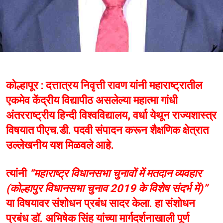
कोल्हापूर : दत्तात्रय निवृत्ती रावण यांनी महाराष्ट्रातील
एकमेव केंद्रीय विद्यापीठ असलेल्या महात्मा गांधी
अंतरराष्ट्रीय हिन्दी विश्वविद्यालय, वर्धा येथून राज्यशास्त्र
विषयात पीएच.डी. पदवी संपादन करून शैक्षणिक क्षेत्रात
उल्लेखनीय यश मिळवले आहे.
त्यांनी
“महाराष्ट्र विधानसभा चुनावों में मतदान व्यवहार
(कोल्हापुर विधानसभा चुनाव 2019 के विशेष संदर्भ में)”
या विषयावर संशोधन प्रबंध सादर केला. हा संशोधन
प्रबंध डॉ. अभिषेक सिंह यांच्या मार्गदर्शनाखाली पूर्ण