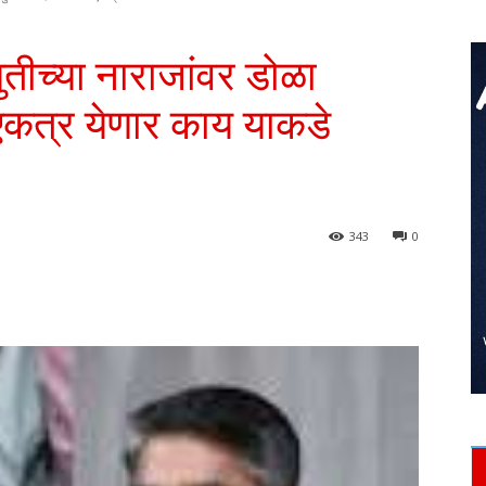
तीच्या नाराजांवर डोळा
एकत्र येणार काय याकडे
343
0