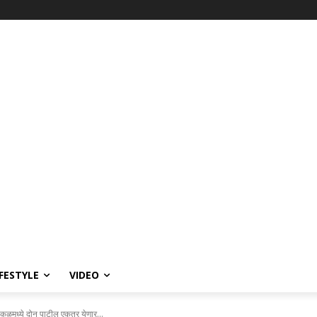
IFESTYLE
VIDEO
कुळमध्ये दोन पाटील एकत्र येणार...