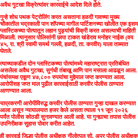
अवैध गुटखा विक्रेत्यांवर कारवाईचे आदेश दिले होते.
गुन्हे शोध पथक पेट्रोलिंग करत असताना हळदी गावच्या मुख्य
चौकातील भद्रकाली पान शॉपच्या मागील पार्टिशनच्या खोलीत एक इसम
प्लास्टिकच्या पोत्यातून लहान पुड्यांची विक्री करत असल्याची माहिती
मिळाली. त्यानुसार पोलिसांनी छापा टाकत खंडेराव मनोहर नाईक (वय
४५, रा. श्री स्वामी समर्थ गल्ली, हळदी, ता. करवीर) याला ताब्यात
घेतले.
त्याच्याकडील दोन प्लास्टिकच्या पोत्यांमध्ये महाराष्ट्रात प्रतिबंधित
असलेला अवैध गुटखा, सुगंधी तंबाखू आणि पान मसाला आढळून आला.
पंचांसमक्ष एकूण ४७,८०० रुपयांचा मुद्देमाल जप्त करण्यात आला.
आरोपीसह जप्त माल पुढील कारवाईसाठी करवीर पोलीस ठाण्यात
आणण्यात आला.
याप्रकरणी आरोपीविरुद्ध करवीर पोलीस ठाण्यात गुन्हा दाखल करण्यात
आला असून न्यायालयात हजर केले असता त्याला ११ जून २०२६
पर्यंत पोलीस कोठडी सुनावण्यात आली आहे. या गुन्ह्याचा तपास पोलीस
उपनिरीक्षक सुहास पोवार करीत आहेत.
ही कारवाई जिल्हा पोलीस अधीक्षक नीलोत्पल सो, अपर पोलीस अधीक्षक