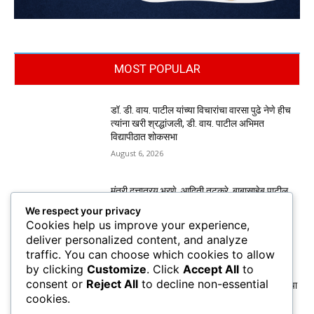
MOST POPULAR
डॉ. डी. वाय. पाटील यांच्या विचारांचा वारसा पुढे नेणे हीच
त्यांना खरी श्रद्धांजली, डी. वाय. पाटील अभिमत
विद्यापीठात शोकसभा
August 6, 2026
मंत्री दत्तात्रय भरणे, आदिती तटकरे, बाबासाहेब पाटील,
यांनी घेतली पद्मश्री डी. वाय. पाटील कुटुंबीयांची
We respect your privacy
सांत्वनपर भेट
Cookies help us improve your experience,
August 6, 2026
deliver personalized content, and analyze
traffic. You can choose which cookies to allow
by clicking
Customize
. Click
Accept All
to
कुणबी प्रमाणपत्रांवरून मनोज जरांगे पाटील यांचा
consent or
Reject All
to decline non-essential
सरकारवर हल्लाबोल; मराठा समाजाचा छळ होत असल्याचा
cookies.
आरोप