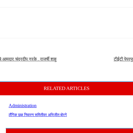
रचे आमदार चंद्रदीप नरके . राजर्षी शाहू
टीईटी पेपरफु
RELATED ARTICLES
Administration
लैंगिक छळ निवारण समितीवर अभिजीत बोरगे