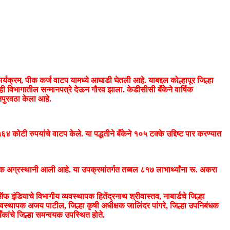
कार्यक्रम, पीक कर्ज वाटप यामध्ये आघाडी घेतली आहे. याबद्दल कोल्हापूर जिल्हा
िन्ही विभागातील सन्मानपत्रे देऊन गौरव झाला. केडीसीसी बँकेने वार्षिक
त पतपुरवठा केला आहे.
४ कोटी रुपयांचे वाटप केले. या पद्धतीने बँकेने १०५ टक्के उद्दिष्ट पार करण्यात
ारी बँक अग्रस्थानी आली आहे. या उपक्रमांतर्गत तब्बल ८१७ लाभार्थ्यांना रू. अकरा
 इंडियाचे विभागीय व्यवस्थापक हितेंद्रनाथ श्रीवास्तव, नाबार्डचे जिल्हा
हाव्यवस्थापक अजय पाटील, जिल्हा कृषी अधीक्षक जालिंदर पांगरे, जिल्हा उपनिबंधक
ँकांचे जिल्हा समन्वयक उपस्थित होते.