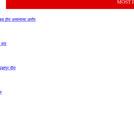
MOST 
ा छळ होत असल्याचा आरोप
े वाद
हापूर दौरा
ल