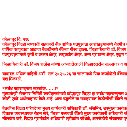
कोल्हापूर दि. २७:
कोल्हापूर जिल्हा मध्यवर्ती सहकारी बँक वार्षिक पतपुरवठा आराखड्यामध्ये नेहमीच अ
वार्षिक पतपुरवठा आढावा बैठकीमध्ये बँकेचा गौरव झाला. जिल्हाधिकारी डाॅ. विजय रा
पतपुरवठ्यामध्ये कृषी व तत्सम क्षेत्र, लघुउद्योग क्षेत्र, अन्य प्राधान्य क्षेत्र, एकू
जिल्हाधिकारी डॉ. विजय राठोड यांच्या अध्यक्षतेखाली जिल्हास्तरीय सल्लागार 
याबाबत अधिक माहिती अशी, सन २०२५-२६ या सालामध्ये पिक कर्जापोटी बँकेला रू. २४५
यश मिळवले.
*सबंध महाराष्ट्रात ऊच्चांक……!*
मुख्यमंत्री रोजगार निर्मिती कार्यक्रमांमध्ये कोल्हापूर जिल्हा हा सबंध महाराष्ट्
कोटी एवढे अर्थसाहाय्य केले आहे. अशा पद्धतीने या उपक्रमात केडीसीसी बँकेने सब
बैठकीस जिल्हा परिषदेच्या मुख्य कार्यकारी अधिकारी डॉ. जॅसमिन, उपमुख्य कार्यक
विकास व्यवस्थापक रोहन मोरे, जिल्हा मध्यवर्ती बँकेचे मुख्य कार्यकारी अधिकारी ज
नीलकंठ करे, जिल्हा ग्रामोद्योग अधिकारी श्रीकांत जोंधळे, आरसेटीचे संचालक प्