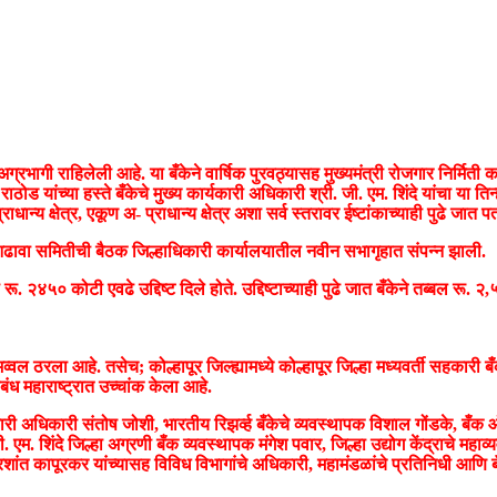
ग्रभागी राहिलेली आहे. या बँकेने वार्षिक पुरवठ्यासह मुख्यमंत्री रोजगार निर्मिती 
ठोड यांच्या हस्ते बँकेचे मुख्य कार्यकारी अधिकारी श्री. जी. एम. शिंदे यांचा या त
ण प्राधान्य क्षेत्र, एकूण अ- प्राधान्य क्षेत्र अशा सर्व स्तरावर ईष्टांकाच्याही पुढे जा
व आढावा समितीची बैठक जिल्हाधिकारी कार्यालयातील नवीन सभागृहात संपन्न झाली.
० कोटी एवढे उद्दिष्ट दिले होते. उद्दिष्टाच्याही पुढे जात बँकेने तब्बल रू. २,५६
रात अव्वल ठरला आहे. तसेच; कोल्हापूर जिल्ह्यामध्ये कोल्हापूर जिल्हा मध्यवर्ती सहक
ंध महाराष्ट्रात उच्चांक केला आहे.
ारी अधिकारी संतोष जोशी, भारतीय रिझर्व्ह बँकेचे व्यवस्थापक विशाल गोंडके, बँक ऑफ
ी. एम. शिंदे जिल्हा अग्रणी बँक व्यवस्थापक मंगेश पवार, जिल्हा उद्योग केंद्राचे म
रशांत कापूरकर यांच्यासह विविध विभागांचे अधिकारी, महामंडळांचे प्रतिनिधी आणि ब