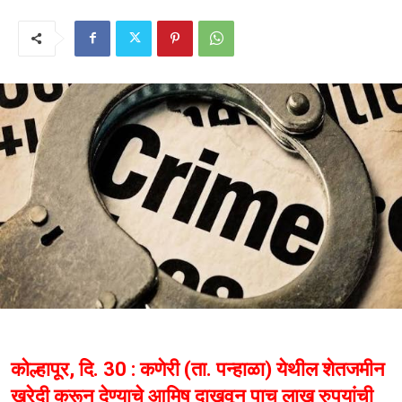
कोल्हापूर, दि. 30 : कणेरी (ता. पन्हाळा) येथील शेतजमीन
खरेदी करून देण्याचे आमिष दाखवून पाच लाख रुपयांची