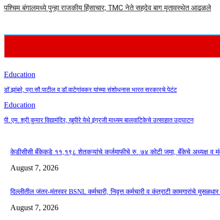
पश्चिम बंगालमध्ये पुन्हा राजकीय हिंसाचार; TMC नेते सहदेव बाग मृतावस्थेत आढळले
Education
डॉ.झांबरे, प्रा.सौ.पाटील व डॉ.वाटेगांवकर यांच्या संशोधनास भारत सरकारचे पेटंट
Education
पी. एम. श्री कुमार विद्यामंदिर, खुपीरे येथे इंग्रजी माध्यम बालवाटिकेचे उत्साहात उद्घाटन
केडीसीसी बँकेकडे ११,१९८ शेतकऱ्यांचे कर्जमाफीचे रु. ७४ कोटी जमा, बँकेचे अध्यक्ष व मं
August 7, 2026
दिल्लीतील जंतर-मंतरवर BSNL कर्मचारी, निवृत्त कर्मचारी व कंत्राटी कामगारांचे मुसळध
August 7, 2026