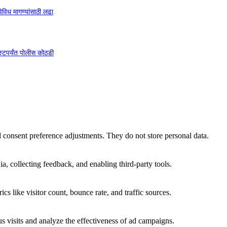
िविध मागण्यांसाठी लढा
टपर्यंत पोलीस कोठडी
nd consent preference adjustments. They do not store personal data.
a, collecting feedback, and enabling third-party tools.
ics like visitor count, bounce rate, and traffic sources.
 visits and analyze the effectiveness of ad campaigns.