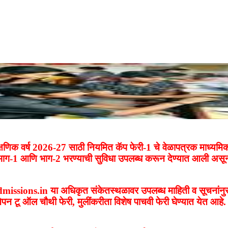
शैक्षणिक वर्ष 2026-27 साठी नियमित कॅप फेरी-1 चे वेळापत्रक माध्यमि
जाचा भाग-1 आणि भाग-2 भरण्याची सुविधा उपलब्ध करून देण्यात आली असून
afyjcadmissions.in या अधिकृत संकेतस्थळावर उपलब्ध माहिती व सूचन
पन टू ऑल चौथी फेरी, मुलींकरीता विशेष पाचवी फेरी घेण्यात येत आहे. त्य