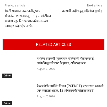
Previous article
Next article
येवती गावाच्या नळ पाणीपुरवठा
कासारी नदीत वृद्ध महिलेचा मृतदेह
योजनेला शासनाकडून १.९५ कोटींच्या
खर्चास सुधारित प्रशासकीय मान्यता –
आमदार चंद्रदीप नरके
RELATED ARTICLES
गर्भलिंग तपासणी प्रकरणात पोलिसांची मोठी कारवाई;
आरोपींकडून स्विफ्ट डिझायर, ॲक्टिव्हा जप्त
August 9, 2026
Crime
बेकायदेशीर गर्भलिंग निदान (PCPNDT) प्रकरणात आणखी
एका एजंटला अटक; 12 ऑगस्टपर्यंत पोलीस कोठडी
August 7, 2026
Crime