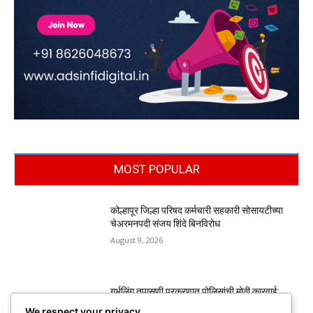
MOST POPULAR
कोल्हापूर जिल्हा परिषद कर्मचारी सहकारी सोसायटीच्या
चेअरमनपदी संजय शिंदे बिनविरोध
August 9, 2026
गर्भलिंग तपासणी प्रकरणात पोलिसांची मोठी कारवाई;
आरोपींकडून स्विफ्ट डिझायर, ॲक्टिव्हा जप्त
We respect your privacy