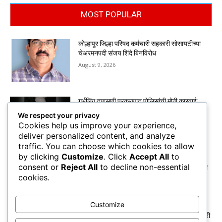
MOST POPULAR
कोल्हापूर जिल्हा परिषद कर्मचारी सहकारी सोसायटीच्या
चेअरमनपदी संजय शिंदे बिनविरोध
August 9, 2026
गर्भलिंग तपासणी प्रकरणात पोलिसांची मोठी कारवाई;
आरोपींकडून स्विफ्ट डिझायर, ॲक्टिव्हा जप्त
We respect your privacy
August 9, 2026
Cookies help us improve your experience,
deliver personalized content, and analyze
traffic. You can choose which cookies to allow
by clicking
Customize
. Click
Accept All
to
केडीसीसी बँकेकडे ११,१९८ शेतकऱ्यांचे कर्जमाफीचे रु.
consent or
Reject All
to decline non-essential
७४ कोटी जमा, बँकेचे अध्यक्ष व मंत्री हसन मुश्रीफ यांची
cookies.
माहिती
August 7, 2026
Customize
दिल्लीतील जंतर-मंतरवर BSNL कर्मचारी, निवृत्त कर्मचारी