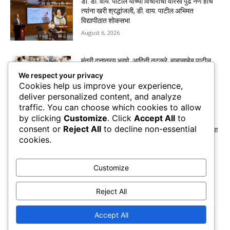
डॉ. डी. वाय. पाटील यांच्या विचारांचा वारसा पुढे नेणे हीच
त्यांना खरी श्रद्धांजली, डी. वाय. पाटील अभिमत
विद्यापीठात शोकसभा
August 6, 2026
मंत्री दत्तात्रय भरणे, आदिती तटकरे, बाबासाहेब पाटील,
यांनी घेतली पद्मश्री डी. वाय. पाटील कुटुंबीयांची
We respect your privacy
सांत्वनपर भेट
Cookies help us improve your experience,
August 6, 2026
deliver personalized content, and analyze
traffic. You can choose which cookies to allow
by clicking
Customize
. Click
Accept All
to
कुणबी प्रमाणपत्रांवरून मनोज जरांगे पाटील यांचा
consent or
Reject All
to decline non-essential
सरकारवर हल्लाबोल; मराठा समाजाचा छळ होत असल्याचा
cookies.
आरोप
August 6, 2026
Customize
महापौरांच्या बंगल्यावर सहा महिन्यांत तब्बल ७ कोटींचा
खर्च? नव्या २.८९ कोटींच्या टेंडरमुळे वाद
Reject All
August 6, 2026
Accept All