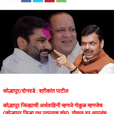
कोल्हापूर/दोनवडे : श्रीकांत पाटील
कोल्हापूर जिल्ह्याची अर्थवाहिनी म्हणजे गोकुळ म्हणजेच
(कोल्हापूर जिल्हा दूध उत्पादक संघ). गोकुळ वर आपलंच