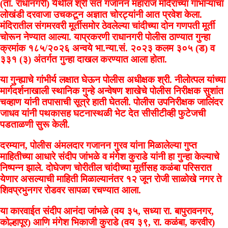
(ता. राधानगरी) येथील श्री संत गजानन महाराज मंदिराच्या गाभाऱ्याचा
लोखंडी दरवाजा उचकटून अज्ञात चोरट्यांनी आत प्रवेश केला.
मंदिरातील संगमरवरी मूर्तीसमोर ठेवलेल्या चांदीच्या दोन गणपती मूर्ती
चोरून नेण्यात आल्या. याप्रकरणी राधानगरी पोलीस ठाण्यात गुन्हा
क्रमांक १८५/२०२६ अन्वये भा.न्या.सं. २०२३ कलम ३०५ (ड) व
३३१ (३) अंतर्गत गुन्हा दाखल करण्यात आला होता.
या गुन्ह्याचे गांभीर्य लक्षात घेऊन पोलीस अधीक्षक श्री. नीलोत्पल यांच्या
मार्गदर्शनाखाली स्थानिक गुन्हे अन्वेषण शाखेचे पोलीस निरीक्षक सुशांत
चव्हाण यांनी तपासाची सूत्रे हाती घेतली. पोलीस उपनिरीक्षक जालिंदर
जाधव यांनी पथकासह घटनास्थळी भेट देत सीसीटीव्ही फुटेजची
पडताळणी सुरू केली.
दरम्यान, पोलीस अंमलदार गजानन गुरव यांना मिळालेल्या गुप्त
माहितीच्या आधारे संदीप जांभळे व मंगेश कुराडे यांनी हा गुन्हा केल्याचे
निष्पन्न झाले. दोघेजण चोरीतील चांदीच्या मूर्तींसह कळंबा परिसरात
येणार असल्याची माहिती मिळाल्यानंतर १२ जून रोजी साळोखे नगर ते
शिवप्रभुनगर रोडवर सापळा रचण्यात आला.
या कारवाईत संदीप आनंदा जांभळे (वय ३५, सध्या रा. बापुरावनगर,
कोल्हापूर) आणि मंगेश भिकाजी कुराडे (वय ३९, रा. कळंबा, करवीर)