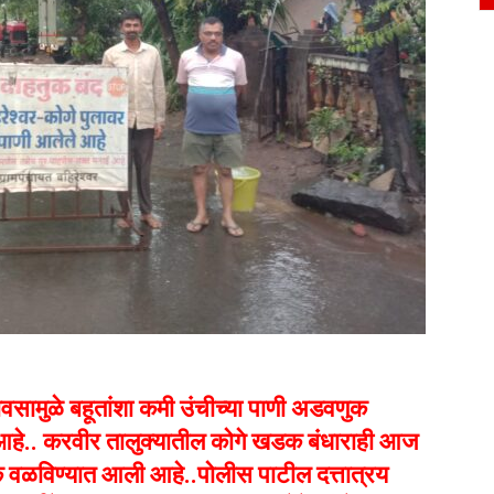
वसामुळे बहूतांशा कमी उंचीच्या पाणी अडवणुक
े आहे.. करवीर तालुक्यातील कोगे खडक बंधाराही आज
ाहतूक वळविण्यात आली आहे..पोलीस पाटील दत्तात्रय