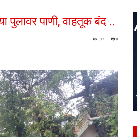
्या पुलावर पाणी, वाहतूक बंद ..
537
0