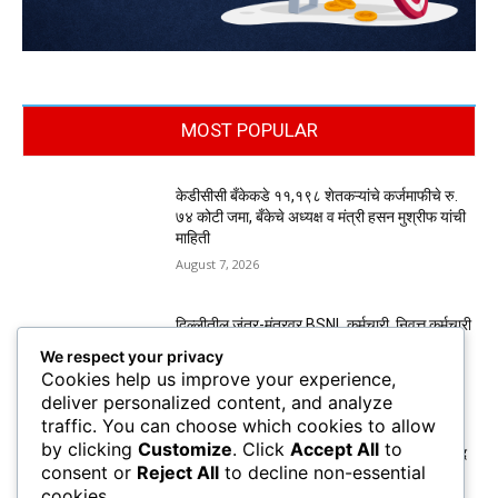
MOST POPULAR
केडीसीसी बँकेकडे ११,१९८ शेतकऱ्यांचे कर्जमाफीचे रु.
७४ कोटी जमा, बँकेचे अध्यक्ष व मंत्री हसन मुश्रीफ यांची
माहिती
August 7, 2026
दिल्लीतील जंतर-मंतरवर BSNL कर्मचारी, निवृत्त कर्मचारी
व कंत्राटी कामगारांचे मुसळधार पावसात आंदोलन
We respect your privacy
August 7, 2026
Cookies help us improve your experience,
deliver personalized content, and analyze
traffic. You can choose which cookies to allow
by clicking
Customize
. Click
Accept All
to
पगारासाठी पन्हाळा नगरपरिषद कर्मचाऱ्यांचे बेमुदत कामबंद
consent or
Reject All
to decline non-essential
आंदोलन सुरू; थकीत वेतनासह विविध मागण्यांसाठी लढा
cookies.