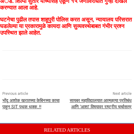
अॅड. शिल्पा सुतार यांच्यासह एकूण १५ जणांविरोधात गुन्हा दाखल
करण्यात आला आहे.
घटनेचा पुढील तपास शाहूपुरी पोलिस करत असून, न्यायालय परिसरात
घडलेल्या या प्रकारामुळे कायदा आणि सुव्यवस्थेबाबत गंभीर प्रश्न
उपस्थित झाले आहेत.
Previous article
Next article
भोंदू अशोक खरातच्या केबिनच्या काचा
सायबर महाविद्यालयात आत्महत्या प्रतिबंध
पाहून SIT पथक थक्क..!!
आणि ‘आशा’ विषयावर राष्ट्रीय चर्चासत्र
RELATED ARTICLES