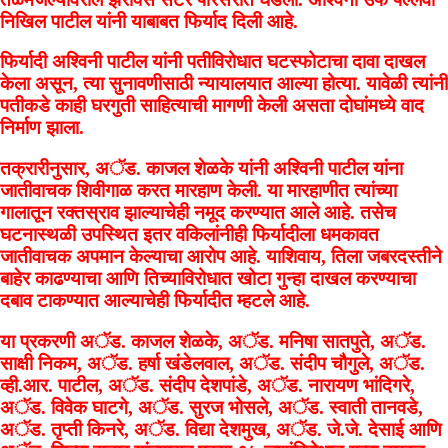
निखिल पाटील यांनी याबाबत फिर्याद दिली आहे.
फिर्यादी अश्विनी पाटील यांनी पतीविरोधात घटस्फोटाचा दावा दाखल
केला असून, त्या सुनावणीसाठी न्यायालयात आल्या होत्या. यावेळी त्यांनी
पतीकडे काही घरगुती साहित्याची मागणी केली असता दोघांमध्ये वाद
निर्माण झाला.
तक्रारीनुसार, अॅड. काजल शेळके यांनी अश्विनी पाटील यांना
जातीवाचक शिवीगाळ करत मारहाण केली. या मारहाणीत त्यांच्या
गालातून रक्तस्राव झाल्याचेही नमूद करण्यात आले आहे. तसेच
घटनास्थळी उपस्थित इतर वकिलांनीही फिर्यादीला धमकावत
जातीवाचक अपमान केल्याचा आरोप आहे. याशिवाय, तिला जबरदस्तीने
बाहेर काढण्याचा आणि तिच्याविरोधात खोटा गुन्हा दाखल करण्याचा
दबाव टाकण्यात आल्याचेही फिर्यादीत म्हटले आहे.
या प्रकरणी अॅड. काजल शेळके, अॅड. मनिषा सातपुते, अॅड.
साक्षी निकम, अॅड. हर्षा खंडेलवाल, अॅड. संदीप चौगुले, अॅड.
व्ही.आर. पाटील, अॅड. संदीप देशपांडे, अॅड. नारायण भांदिगरे,
अॅड. विवेक घाटगे, अॅड. सुरज भोसले, अॅड. स्वाती तानवडे,
अॅड. तृप्ती किनरे, अॅड. विद्या देशमुख, अॅड. जे.जे. देसाई आणि