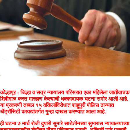
कोल्हापूर : जिल्हा व सत्र न्यायालय परिसरात एका महिलेला जातीवाचक
शिवीगाळ करत मारहाण केल्याची धक्कादायक घटना समोर आली आहे.
या प्रकरणी तब्बल १५ वकिलांविरोधात शाहूपुरी पोलिस ठाण्यात
ॲट्रॉसिटी कायद्यांतर्गत गुन्हा दाखल करण्यात आला आहे.
ही घटना ७ मार्च रोजी दुपारी सुमारे साडेतीनच्या सुमारास न्यायालयाच्या
तळमजल्यावरील झेरॉक्स सेंटर परिसरात घडली. अश्विनी उर्फ पल्लवी