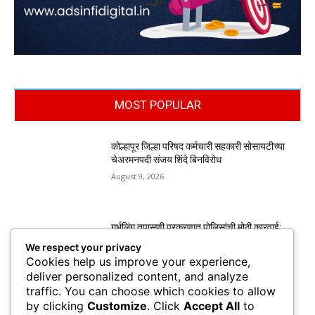
MOST POPULAR
कोल्हापूर जिल्हा परिषद कर्मचारी सहकारी सोसायटीच्या
चेअरमनपदी संजय शिंदे बिनविरोध
August 9, 2026
गर्भलिंग तपासणी प्रकरणात पोलिसांची मोठी कारवाई;
आरोपींकडून स्विफ्ट डिझायर, ॲक्टिव्हा जप्त
We respect your privacy
August 9, 2026
Cookies help us improve your experience,
deliver personalized content, and analyze
traffic. You can choose which cookies to allow
by clicking
Customize
. Click
Accept All
to
केडीसीसी बँकेकडे ११,१९८ शेतकऱ्यांचे कर्जमाफीचे रु.