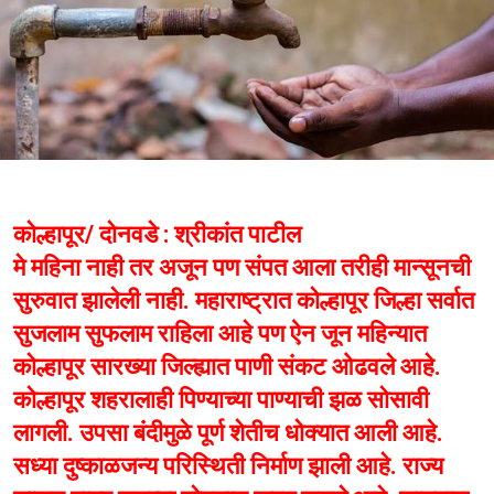
कोल्हापूर/ दोनवडे : श्रीकांत पाटील
मे महिना नाही तर अजून पण संपत आला तरीही मान्सूनची
सुरुवात झालेली नाही. महाराष्ट्रात कोल्हापूर जिल्हा सर्वात
सुजलाम सुफलाम राहिला आहे पण ऐन जून महिन्यात
कोल्हापूर सारख्या जिल्ह्यात पाणी संकट ओढवले आहे.
कोल्हापूर शहरालाही पिण्याच्या पाण्याची झळ सोसावी
लागली. उपसा बंदीमुळे पूर्ण शेतीच धोक्यात आली आहे.
सध्या दुष्काळजन्य परिस्थिती निर्माण झाली आहे. राज्य