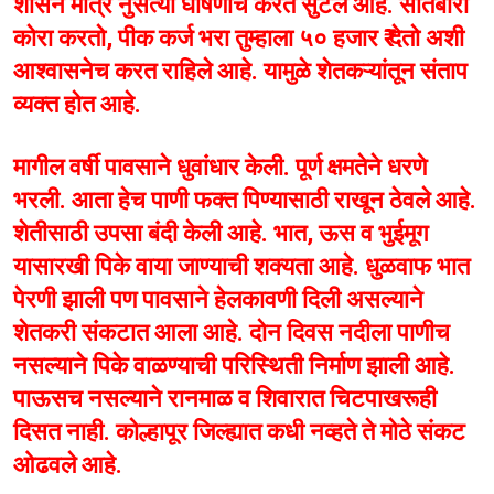
शासन मात्र नुसत्या घोषणाच करत सुटले आहे. सातबारा
कोरा करतो, पीक कर्ज भरा तुम्हाला ५० हजार ₹ देतो अशी
आश्वासनेच करत राहिले आहे. यामुळे शेतकऱ्यांतून संताप
व्यक्त होत आहे.
मागील वर्षी पावसाने धुवांधार केली. पूर्ण क्षमतेने धरणे
भरली. आता हेच पाणी फक्त पिण्यासाठी राखून ठेवले आहे.
शेतीसाठी उपसा बंदी केली आहे. भात, ऊस व भुईमूग
यासारखी पिके वाया जाण्याची शक्यता आहे. धुळवाफ भात
पेरणी झाली पण पावसाने हेलकावणी दिली असल्याने
शेतकरी संकटात आला आहे. दोन दिवस नदीला पाणीच
नसल्याने पिके वाळण्याची परिस्थिती निर्माण झाली आहे.
पाऊसच नसल्याने रानमाळ व शिवारात चिटपाखरूही
दिसत नाही. कोल्हापूर जिल्ह्यात कधी नव्हते ते मोठे संकट
ओढवले आहे.