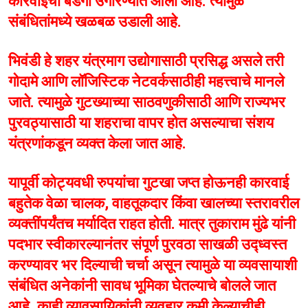
कारवाईचा बडगा उगारण्यात आला आहे. त्यामुळे
संबंधितांमध्ये खळबळ उडाली आहे.
भिवंडी हे शहर यंत्रमाग उद्योगासाठी प्रसिद्ध असले तरी
गोदामे आणि लॉजिस्टिक नेटवर्कसाठीही महत्त्वाचे मानले
जाते. त्यामुळे गुटख्याच्या साठवणुकीसाठी आणि राज्यभर
पुरवठ्यासाठी या शहराचा वापर होत असल्याचा संशय
यंत्रणांकडून व्यक्त केला जात आहे.
यापूर्वी कोट्यवधी रुपयांचा गुटखा जप्त होऊनही कारवाई
बहुतेक वेळा चालक, वाहतूकदार किंवा खालच्या स्तरावरील
व्यक्तींपर्यंतच मर्यादित राहत होती. मात्र तुकाराम मुंढे यांनी
पदभार स्वीकारल्यानंतर संपूर्ण पुरवठा साखळी उद्ध्वस्त
करण्यावर भर दिल्याची चर्चा असून त्यामुळे या व्यवसायाशी
संबंधित अनेकांनी सावध भूमिका घेतल्याचे बोलले जात
आहे. काही व्यावसायिकांनी व्यवहार कमी केल्याचीही