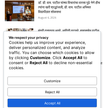
डॉ. डी. वाय. पाटील यांच्या विचारांचा वारसा पुढे नेणे हीच
त्यांना खरी श्रद्धांजली, डी. वाय. पाटील अभिमत
विद्यापीठात शोकसभा
August 6, 2026
मंत्री दत्तात्रय भरणे, आदिती तटकरे, बाबासाहेब पाटील,
यांनी घेतली पद्मश्री डी. वाय. पाटील कुटुंबीयांची
We respect your privacy
सांत्वनपर भेट
Cookies help us improve your experience,
August 6, 2026
deliver personalized content, and analyze
traffic. You can choose which cookies to allow
by clicking
Customize
. Click
Accept All
to
कुणबी प्रमाणपत्रांवरून मनोज जरांगे पाटील यांचा
consent or
Reject All
to decline non-essential
सरकारवर हल्लाबोल; मराठा समाजाचा छळ होत असल्याचा
cookies.
आरोप
August 6, 2026
Customize
महापौरांच्या बंगल्यावर सहा महिन्यांत तब्बल ७ कोटींचा
खर्च? नव्या २.८९ कोटींच्या टेंडरमुळे वाद
Reject All
August 6, 2026
Accept All