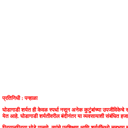
प्रतिनिधी : पन्हाळा
घोडागाडी शर्यत ही केवळ स्पर्धा नसून अनेक कुटुंबांच्या उपजीविक
येत आहे. घोडागाडी शर्यतीवरील बंदीनंतर या व्यवसायाशी संबंधित हज
पिढ्यानपिढ्या घोडे पाळणे, त्यांचे प्रशिक्षण आणि शर्यतींमध्ये सहभ