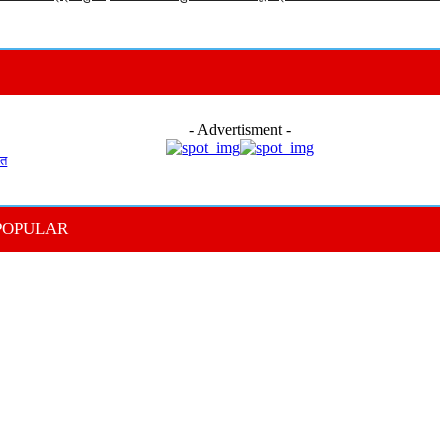
- Advertisment -
ोत
POPULAR