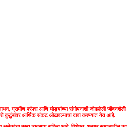
ेचे साधन, ग्रामीण परंपरा आणि घोड्यांच्या संगोपनाशी जोडलेली जीवन
ारो कुटुंबांवर आर्थिक संकट ओढावल्याचा दावा करण्यात येत आहे.
ाग हा अनेकांचा मुख्य व्यवसाय राहिला आहे. विशेषतः धनगर समाजातील काह