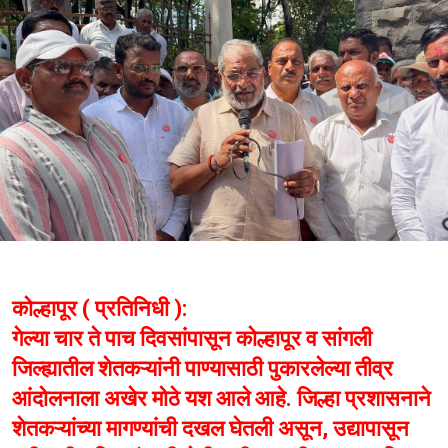
कोल्हापूर ( प्रतिनिधी ):
गेल्या चार ते पाच दिवसांपासून कोल्हापूर व सांगली
जिल्ह्यातील शेतकऱ्यांनी पाण्यासाठी पुकारलेल्या तीव्र
आंदोलनाला अखेर मोठे यश आले आहे. जिल्हा प्रशासनाने
शेतकऱ्यांच्या मागण्यांची दखल घेतली असून, उद्यापासून