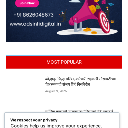
MOST POPULAR
कोल्हापूर जिल्हा परिषद कर्मचारी सहकारी सोसायटीच्या
चेअरमनपदी संजय शिंदे बिनविरोध
August 9, 2026
गर्भलिंग तपासणी प्रकरणात पोलिसांची मोठी कारवाई;
आरोपींकडून स्विफ्ट डिझायर, ॲक्टिव्हा जप्त
We respect your privacy
August 9, 2026
Cookies help us improve your experience,