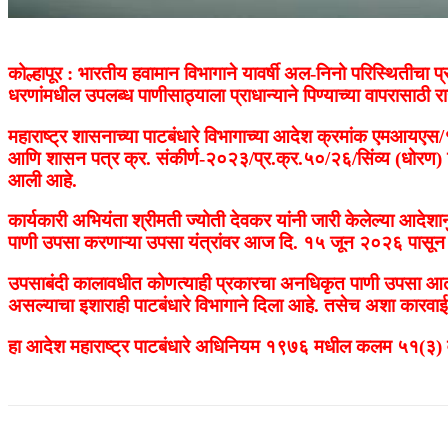
कोल्हापूर : भारतीय हवामान विभागाने यावर्षी अल-निनो परिस्थितीचा प्र
धरणांमधील उपलब्ध पाणीसाठ्याला प्राधान्याने पिण्याच्या वापरासाठी राखून
महाराष्ट्र शासनाच्या पाटबंधारे विभागाच्या आदेश क्रमांक एमआयए
आणि शासन पत्र क्र. संकीर्ण-२०२३/प्र.क्र.५०/२६/सिंव्य (धोरण) दि.
आली आहे.
कार्यकारी अभियंता श्रीमती ज्योती देवकर यांनी जारी केलेल्या आदेशा
पाणी उपसा करणाऱ्या उपसा यंत्रांवर आज दि. १५ जून २०२६ पासून 
उपसाबंदी कालावधीत कोणत्याही प्रकारचा अनधिकृत पाणी उपसा आढळल्
असल्याचा इशाराही पाटबंधारे विभागाने दिला आहे. तसेच अशा कारवाईद
हा आदेश महाराष्ट्र पाटबंधारे अधिनियम १९७६ मधील कलम ५१(३) व 