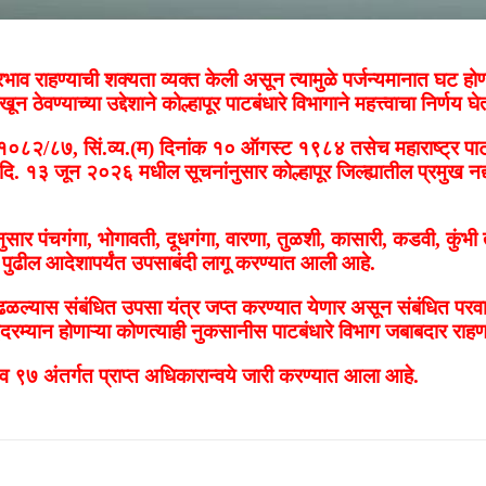
भाव राहण्याची शक्यता व्यक्त केली असून त्यामुळे पर्जन्यमानात घट होण्
 ठेवण्याच्या उद्देशाने कोल्हापूर पाटबंधारे विभागाने महत्त्वाचा निर्णय घ
स/१०८२/८७, सिं.व्य.(म) दिनांक १० ऑगस्ट १९८४ तसेच महाराष्ट्र पा
 १३ जून २०२६ मधील सूचनांनुसार कोल्हापूर जिल्ह्यातील प्रमुख नद्यां
नुसार पंचगंगा, भोगावती, दूधगंगा, वारणा, तुळशी, कासारी, कडवी, कुंभी 
पुढील आदेशापर्यंत उपसाबंदी लागू करण्यात आली आहे.
यास संबंधित उपसा यंत्र जप्त करण्यात येणार असून संबंधित परवाना
रम्यान होणाऱ्या कोणत्याही नुकसानीस पाटबंधारे विभाग जबाबदार राहण
९७ अंतर्गत प्राप्त अधिकारान्वये जारी करण्यात आला आहे.